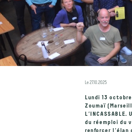
Le
27.10.2025
Lundi 13 octobre
Zoumaï
(Marseil
L’INCASSABLE. Un
du réemploi du v
renforcer l’élan c