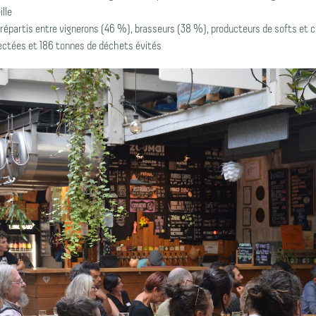
lle
répartis entre vignerons (46 %), brasseurs (38 %), producteurs de softs et c
ectées et 186 tonnes de déchets évités