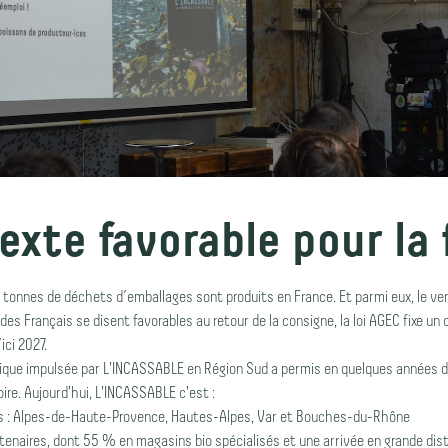
xte favorable pour la f
 tonnes de déchets d’emballages sont produits en France. Et parmi eux, le ve
es Français se disent favorables au retour de la consigne, la loi AGEC fixe un
ci 2027.
ique impulsée par L'INCASSABLE en Région Sud a permis en quelques années de 
oire. Aujourd'hui, L'INCASSABLE c'est :
 : Alpes-de-Haute-Provence, Hautes-Alpes, Var et Bouches-du-Rhône
rtenaires, dont 55 % en magasins bio spécialisés et une arrivée en grande dis